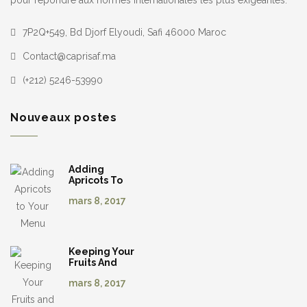
pour répondre aux normes internationales les plus exigeantes.
7P2Q+549, Bd Djorf Elyoudi, Safi 46000 Maroc
Contact@caprisaf.ma
(+212) 5246-53990
Nouveaux postes
Adding
Apricots To
Your Menu
mars 8, 2017
Keeping Your
Fruits And
Veggies
mars 8, 2017