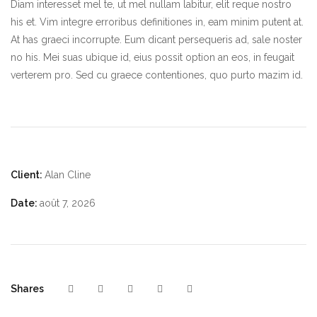
Diam interesset mel te, ut mel nullam labitur, elit reque nostro
his et. Vim integre erroribus definitiones in, eam minim putent at.
At has graeci incorrupte. Eum dicant persequeris ad, sale noster
no his. Mei suas ubique id, eius possit option an eos, in feugait
verterem pro. Sed cu graece contentiones, quo purto mazim id.
Client:
Alan Cline
Date:
août 7, 2026
Shares